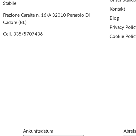
Unser Stando
Stabile
Kontakt
Frazione Caralte n. 16/A 32010 Perarolo Di
Blog
Cadore (BL)
Privacy Polic
Cell.
335/5707436
Cookie Polic
Ankunftsdatum
Abrei
© B&B e Ap