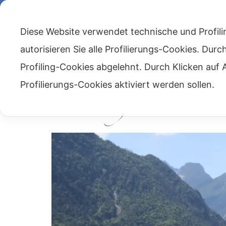
335/5707436
info@lagenzianella.net
Frazione Caralte 
Diese Website verwendet technische und Profili
HOME
DAS HAUS
DAS FRÜHS
autorisieren Sie alle Profilierungs-Cookies. Dur
Profiling-Cookies abgelehnt. Durch Klicken au
Profilierungs-Cookies aktiviert werden sollen.
Das Dorf Caralte (