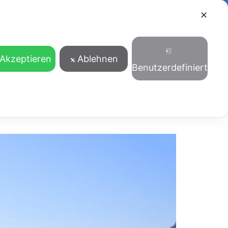
✕
ANSTALTUNGEN
BLOG
KONTAKT
PRENOTA
DEUTSCH
Akzeptieren
Ablehnen
Benutzerdefiniert
)