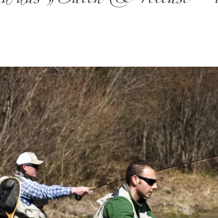
nd das „Catch & release“- 