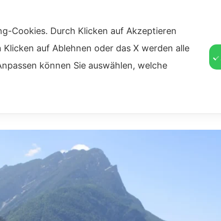
n. 16/A 32010 Perarolo Di Cadore (BL)
ng-Cookies. Durch Klicken auf Akzeptieren
TÜCK
UNSERE PREISE
UNSER STANDORT
FREIZEIT
VER
ch Klicken auf Ablehnen oder das X werden alle
f Anpassen können Sie auswählen, welche
 Perarolo di Cadore – BL