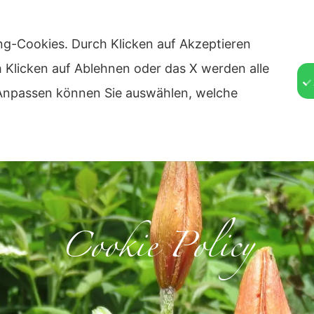
n. 16/A 32010 Perarolo Di Cadore (BL)
ng-Cookies. Durch Klicken auf Akzeptieren
TÜCK
UNSERE PREISE
UNSER STANDORT
FREIZEIT
VER
ch Klicken auf Ablehnen oder das X werden alle
f Anpassen können Sie auswählen, welche
Cookie Policy