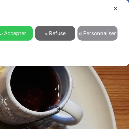
✕
ENTS
BLOG
CONTACTEZ-NOUS
PRENOTA
FRANÇAIS
Accepter
Refuse
Personnaliser