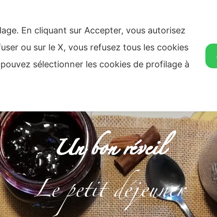
n. 16/A 32010 Perarolo Di Cadore (BL)
ilage. En cliquant sur Accepter, vous autorisez
UNER
NOS TARIFS
OÙ NOUS TROUVER
LOISIRS
ÉVÉNEM
fuser ou sur le X, vous refusez tous les cookies
 pouvez sélectionner les cookies de profilage à
Un bon réveil
Le petit déjeuner