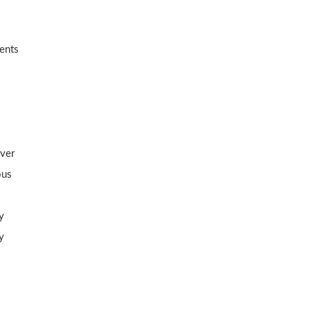
ents
s
ver
ous
y
y